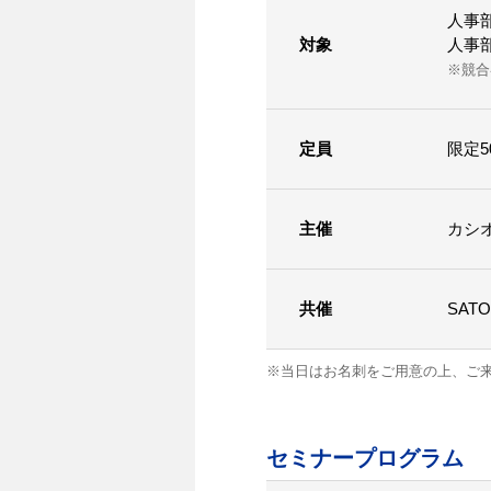
人事
対象
人事
※競合
定員
限定5
主催
カシ
共催
SA
※当日はお名刺をご用意の上、ご
セミナープログラム