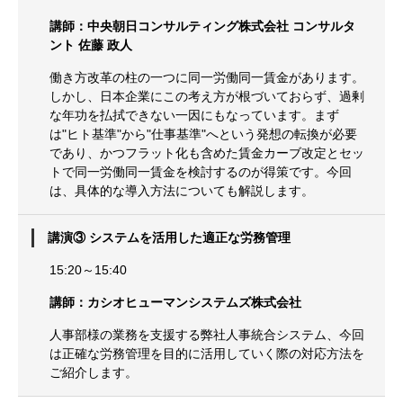
講師：中央朝日コンサルティング株式会社 コンサルタ
ント 佐藤 政人
働き方改革の柱の一つに同一労働同一賃金があります。
しかし、日本企業にこの考え方が根づいておらず、過剰
な年功を払拭できない一因にもなっています。まず
は"ヒト基準"から"仕事基準"へという発想の転換が必要
であり、かつフラット化も含めた賃金カーブ改定とセッ
トで同一労働同一賃金を検討するのが得策です。今回
は、具体的な導入方法についても解説します。
講演③ システムを活用した適正な労務管理
15:20～15:40
講師：カシオヒューマンシステムズ株式会社
人事部様の業務を支援する弊社人事統合システム、今回
は正確な労務管理を目的に活用していく際の対応方法を
ご紹介します。