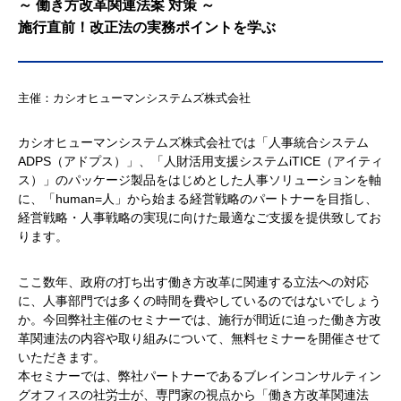
～ 働き方改革関連法案 対策 ～
施行直前！改正法の実務ポイントを学ぶ
主催：カシオヒューマンシステムズ株式会社
カシオヒューマンシステムズ株式会社では「人事統合システム
ADPS（アドプス）」、「人財活用支援システムiTICE（アイティ
ス）」のパッケージ製品をはじめとした人事ソリューションを軸
に、「human=人」から始まる経営戦略のパートナーを目指し、
経営戦略・人事戦略の実現に向けた最適なご支援を提供致してお
ります。
ここ数年、政府の打ち出す働き方改革に関連する立法への対応
に、人事部門では多くの時間を費やしているのではないでしょう
か。今回弊社主催のセミナーでは、施行が間近に迫った働き方改
革関連法の内容や取り組みについて、無料セミナーを開催させて
いただきます。
本セミナーでは、弊社パートナーであるブレインコンサルティン
グオフィスの社労士が、専門家の視点から「働き方改革関連法