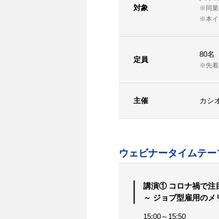
対象
※同業
※本イ
80名
定員
※先着
主催
カシ
ウェビナータイムテー
講演① コロナ禍で注
～ ジョブ型雇用の
15:00～15:50