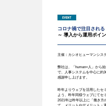
EVENT
コロナ禍で注目される
～ 導入から運用ポイ
主催：カシオヒューマンシス
弊社は、「human=人」か
で、人事システムを中心に約
感謝申し上げます。
昨年よりウェブを活用したセ
よう、昨年同様ウェブにてセ
2021年は昨年以上に「働き
て、メリットやデメリット・