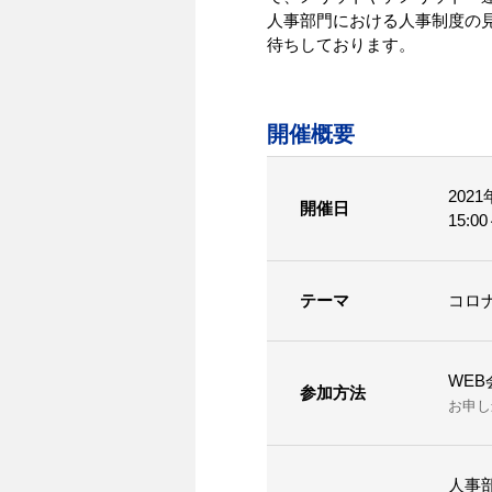
人事部門における人事制度の
待ちしております。
開催概要
202
開催日
15:
テーマ
コロ
WE
参加方法
お申し
人事