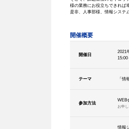
様の業務にお役立ちできれば
是非、人事部様、情報システ
開催概要
202
開催日
15:
テーマ
「情
WE
参加方法
お申し
情報