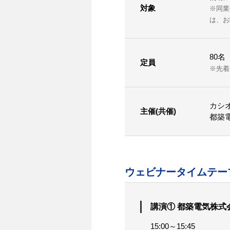
対象
※同業
は、お
80名
定員
※先着
カシ
主催(共催)
都築
ウェビナータイムテー
講演① 都築電気株式
15:00～15:45