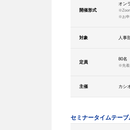
オンラ
開催形式
※Zo
※お申
対象
人事
80名
定員
※先着
主催
カシ
セミナータイムテーブ