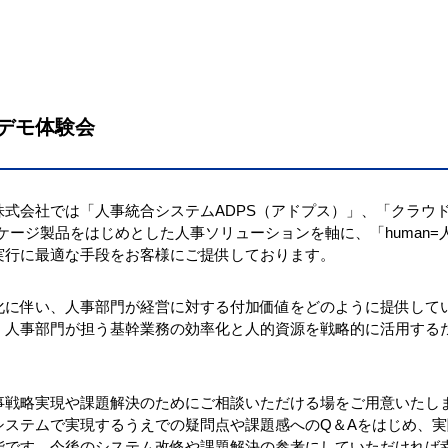
デモ体験会
株式会社では「人事統合システムADPS（アドプス）」、「クラウ
」のパッケージ製品をはじめとした人事ソリューションを軸に、「huma
実行に最適な手段をお客様にご提供しております。
化に伴い、人事部門が経営に対する付加価値をどのように提供して
、人事部門が担う基幹業務の効率化と人的資源を戦略的に活用する
事戦略実現や課題解決のためにご相談いただける場をご用意いたし
システムで実現するうえでの疑問点や課題感へのQ＆Aをはじめ、
能です。今後のシステム改修や課題解決の参考にしていただければ