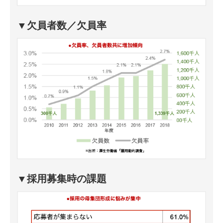
▼欠員者数／欠員率
▼採用募集時の課題