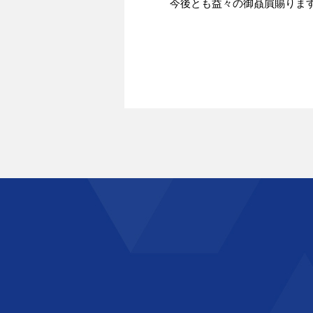
今後とも益々の御贔屓賜りま