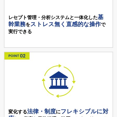
基
レセプト管理・分析システムと
一体化した
幹業務
ストレス
無く直感的な操作
を
で
実行できる
02
POINT
法律・制度
フレキシブル
に対
変化する
に