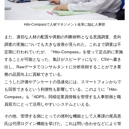
Hito-Compassで人材マネジメント改革に臨む人事部
また、適切な人材の配置や異動の判断材料となる意識調査、意向
調査の実施についても大きな改善が見られた。これまで調査は不
定期に行われていたが、『Hito-Compass』を使って定点的に実施
することが可能となった。集計がスピーディになり、CSVへ書き
出し、Rawデータでコンサルタントに分析依頼することができ業
務の品質向上に貢献できている。
こうした評価やアンケートの迅速化には、スマートフォンからで
も回答できるという利便性も影響している。このように『Hito-
Compass』も『ADPS』同様従業員情報を管理する人事部側と職
員双方にとって活用しやすいシステムといえる。
その他、管理する側にとっての便利な機能として人事課の尾高恵
氏は代理ログイン機能を挙げた。これは問い合わせなどにより管