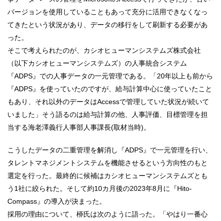
バージョンを使用していることもあって充分に活用できなくなっ
てきたという状況があり、データの移行をして刷新する必要があ
った。
そこで考えられたのが、カシオヒューマンシステムズ株式会社
（以下カシオヒューマンシステムズ）の人事統合システム
『ADPS』での人事データの一元管理である。「20年以上も前から
『ADPS』を使っていたのですが、給与計算中心に使っていたこと
もあり、それ以外のデータはAccessで管理していた状況が続いて
いました」そう語るのは給与計算の他、人事評価、目標管理を担
当する海老澤義行人事部人事課長(取材当時)。
こうしたデータの二重管理を解消し『ADPS』で一元管理を行い、
タレントマネジメントシステムを機能させるという方向性のもと
選定を行った。最終的に候補はカシオヒューマンシステムズとも
う1社に絞られた。そして約10カ月後の2023年8月に『Hito-
Compass』の導入が決まった。
採用の理由について、桺氏は次のように語った。「やはり一番心