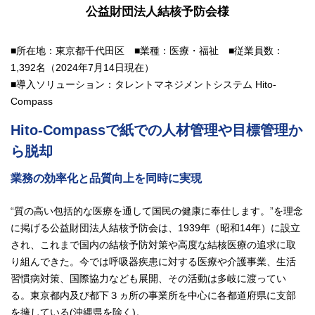
公益財団法人結核予防会様
■所在地：東京都千代田区 ■業種：医療・福祉 ■従業員数：
1,392名（2024年7月14日現在）
■導入ソリューション：タレントマネジメントシステム Hito-
Compass
Hito-Compassで紙での人材管理や目標管理か
ら脱却
業務の効率化と品質向上を同時に実現
“質の高い包括的な医療を通して国民の健康に奉仕します。”を理念
に掲げる公益財団法人結核予防会は、1939年（昭和14年）に設立
され、これまで国内の結核予防対策や高度な結核医療の追求に取
り組んできた。今では呼吸器疾患に対する医療や介護事業、生活
習慣病対策、国際協力なども展開、その活動は多岐に渡ってい
る。東京都内及び都下３ヵ所の事業所を中心に各都道府県に支部
を擁している(沖縄県を除く)。