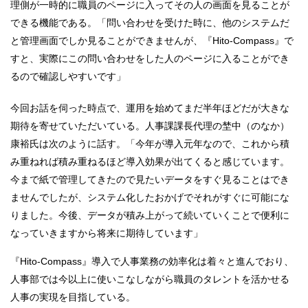
理側が一時的に職員のページに入ってその人の画面を見ることが
できる機能である。「問い合わせを受けた時に、他のシステムだ
と管理画面でしか見ることができませんが、『Hito-Compass』で
すと、実際にこの問い合わせをした人のページに入ることができ
るので確認しやすいです」
今回お話を伺った時点で、運用を始めてまだ半年ほどだが大きな
期待を寄せていただいている。人事課課長代理の埜中（のなか）
康裕氏は次のように話す。「今年が導入元年なので、これから積
み重ねれば積み重ねるほど導入効果が出てくると感じています。
今まで紙で管理してきたので見たいデータをすぐ見ることはでき
ませんでしたが、システム化したおかげでそれがすぐに可能にな
りました。今後、データが積み上がって続いていくことで便利に
なっていきますから将来に期待しています」
『Hito-Compass』導入で人事業務の効率化は着々と進んでおり、
人事部では今以上に使いこなしながら職員のタレントを活かせる
人事の実現を目指している。