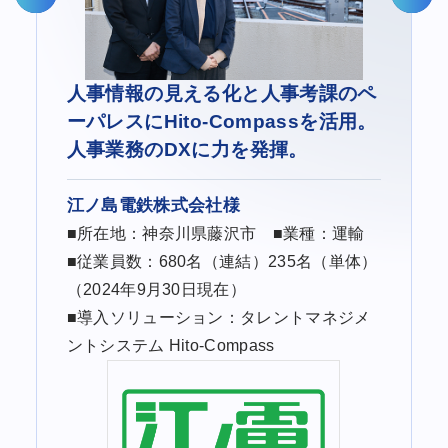
人事情報の見える化と人事考課のペ
産
ーパレスに
Hito-Compassを活用。
人事業務のDXに力を発揮。
江ノ島電鉄株式会社様
業
■所在地：神奈川県藤沢市 ■業種：運輸
■従業員数：680名（連結）235名（単体）
（2024年9月30日現在）
■導入ソリューション：タレントマネジメ
ントシステム Hito-Compass