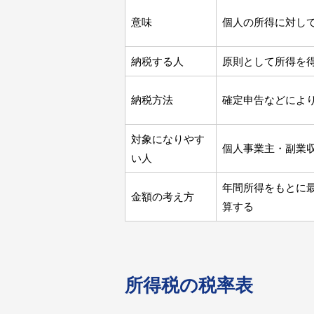
意味
個人の所得に対し
納税する人
原則として所得を
納税方法
確定申告などによ
対象になりやす
個人事業主・副業
い人
年間所得をもとに
金額の考え方
算する
所得税の税率表