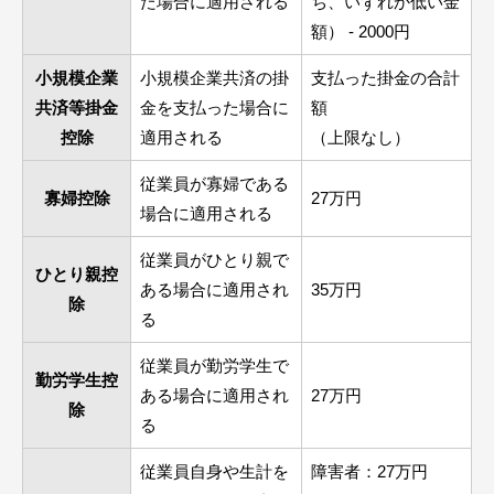
た場合に適用される
ち、いずれか低い金
額） - 2000円
小規模企業
小規模企業共済の掛
支払った掛金の合計
共済等掛金
金を支払った場合に
額
控除
適用される
（上限なし）
従業員が寡婦である
寡婦控除
27万円
場合に適用される
従業員がひとり親で
ひとり親控
ある場合に適用され
35万円
除
る
従業員が勤労学生で
勤労学生控
ある場合に適用され
27万円
除
る
従業員自身や生計を
障害者：27万円