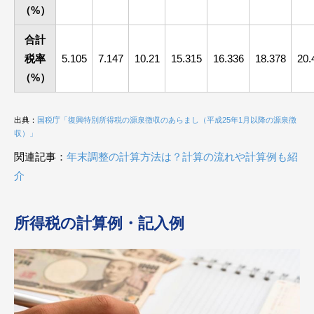
（%）
合計
税率
5.105
7.147
10.21
15.315
16.336
18.378
20.
（%）
出典：
国税庁「復興特別所得税の源泉徴収のあらまし（平成25年1月以降の源泉徴
収）」
関連記事：
年末調整の計算方法は？計算の流れや計算例も紹
介
所得税の計算例・記入例